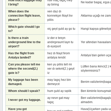
How much luggage may
hav maç lagıç mey
Ne kadar bagaj, eşya g
I bring?
ay biring
When does the
ven daz dı
connection flight leave,
konnekşın fılayt liıv
Aktarma uçağı ne zaman
please?
piliis
Which gate should I go
viç geyt şuld ay go tu
Hangi kapıya gitmeliy
to?
Is there a train
iz der e tıreyn
underground line to the
andırgıraunt layn tu
Yer altından havaalanı
airport?
dı eyırport
Has the flight from
hez dı fılayt fırom
Antalya’dan gelen uça
Antalya landed?
antalya lendıt
Can you please tell me
ken yu piliis tell mi
Lütfen bana ikinci(2.)
where the second(2.)
ver dı sekınt(2.) geyt
söylermisiniz?
gate is?
iz
My luggage has been
may lagıç hez bin
Benim valizlerim(baga
damaged.
demeycıt
Whom should I speak?
hum şuld ay sıpiik
Ben kiminle konuşmal
ay nevır gat may
Ben valizlerimi(bagajla
I never got my luggage.
lagıç
almadım.
Have you got
Hava(Uçarken yada uç