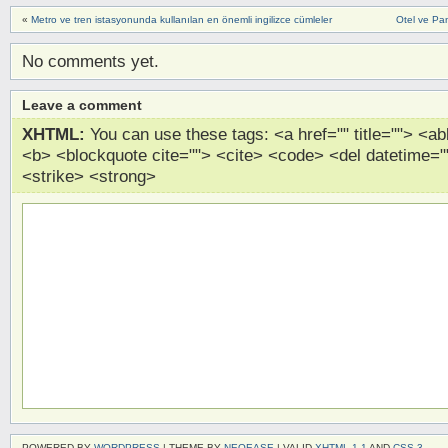
«
Metro ve tren istasyonunda kullanılan en önemli ingilizce cümleler
Otel ve Pan
No comments yet.
Leave a comment
XHTML:
You can use these tags: <a href="" title=""> <abb
<b> <blockquote cite=""> <cite> <code> <del datetime="
<strike> <strong>
POWERED BY
WORDPRESS
| THEME BY
NEOEASE
| VALID
XHTML 1.1
AND
CSS 3