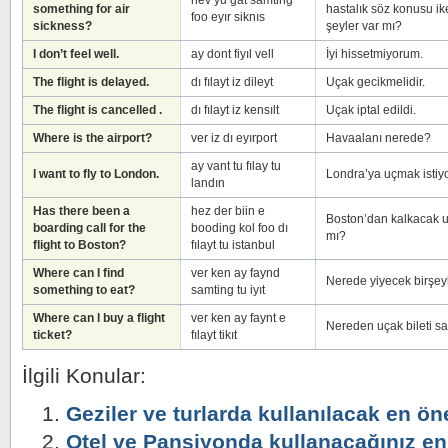
hev yu gat samting
something for air
hastalık söz konusu iken
foo eyır siknıs
sickness?
şeyler var mı?
I don’t feel well.
ay dont fiyıl vell
İyi hissetmiyorum.
The flight is delayed.
dı fılayt iz dileyt
Uçak gecikmelidir.
The flight is cancelled .
dı fılayt iz kensılt
Uçak iptal edildi.
Where is the airport?
ver iz dı eyırport
Havaalanı nerede?
ay vant tu fılay tu
I want to fly to London.
Londra’ya uçmak istiy
landın
Has there been a
hez der biin e
Boston’dan kalkacak uç
boarding call for the
booding kol foo dı
mı?
flight to Boston?
fılayt tu istanbul
Where can I find
ver ken ay faynd
Nerede yiyecek birşeyl
something to eat?
samting tu iyıt
Where can I buy a flight
ver ken ay faynt e
Nereden uçak bileti sat
ticket?
fılayt tikıt
İlgili Konular:
Geziler ve turlarda kullanılacak en ö
Otel ve Pansiyonda kullanacağınız en 