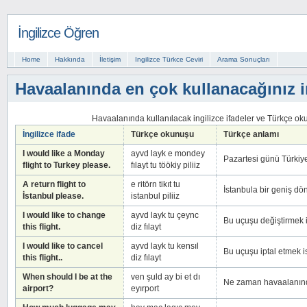
İngilizce Öğren
Home
Hakkında
İletişim
Ingilizce Türkce Ceviri
Arama Sonuçları
Havaalanında en çok kullanacağınız i
Havaalanında kullanılacak ingilizce ifadeler ve Türkçe ok
İngilizce ifade
Türkçe okunuşu
Türkçe anlamı
I would like a Monday
ayvd layk e mondey
Pazartesi günü Türkiye
flight to Turkey please.
fılayt tu töökiy piliiz
A return flight to
e ritörn tikıt tu
İstanbula bir geniş dön
İstanbul please.
istanbul piliiz
I would like to change
ayvd layk tu çeync
Bu uçuşu değiştirmek i
this flight.
diz fılayt
I would like to cancel
ayvd layk tu kensıl
Bu uçuşu iptal etmek i
this flight..
diz fılayt
When should I be at the
ven şuld ay bi et dı
Ne zaman havaalanın
airport?
eyırport