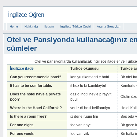
İngilizce Öğren
Home
Hakkında
İletişim
Ingilizce Türkce Ceviri
Arama Sonuçları
Otel ve Pansiyonda kullanacağınız en
cümleler
Otel ve pansiyonlarda kullanılacak ingilizce ifadeler ve Türkç
İngilizce ifade
Türkçe okunuşu
Türkçe a
Can you recommend a hotel?
ken yu rikomend e hotıl
Bir otel t
It has to be comfortable.
it hez tu bi kamfıteybıl
Komforlu 
Does the hotel have a private
daz dı hotıl hev e pırayvıt
Otelin öz
pool?
puul
Where is the Hotel California?
ver iz di hotıl kelifooniya
Hotel Kal
Is there a room free?
iz der e ruum fırii
Boş oda v
For one night.
foo van nayt
Bir gece i
For one week.
foo van viik
Bir hafta i