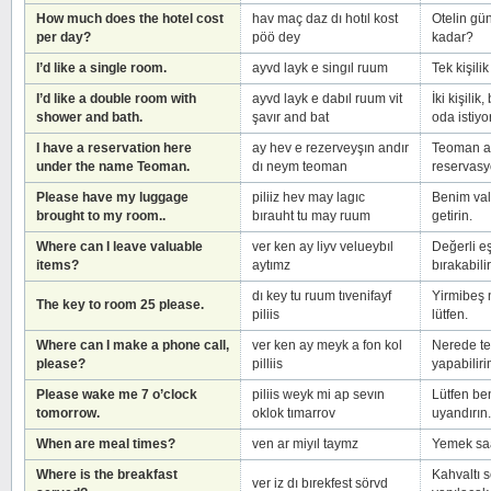
How much does the hotel cost
hav maç daz dı hotıl kost
Otelin gü
per day?
pöö dey
kadar?
I’d like a single room.
ayvd layk e singıl ruum
Tek kişili
I’d like a double room with
ayvd layk e dabıl ruum vit
İki kişili
shower and bath.
şavır and bat
oda istiy
I have a reservation here
ay hev e rezerveyşın andır
Teoman adı
under the name Teoman.
dı neym teoman
reservasy
Please have my luggage
piliiz hev may lagıc
Benim val
brought to my room..
bırauht tu may ruum
getirin.
Where can I leave valuable
ver ken ay liyv velueybıl
Değerli e
items?
aytımz
bırakabili
dı key tu ruum tıvenifayf
Yirmibeş 
The key to room 25 please.
piliis
lütfen.
Where can I make a phone call,
ver ken ay meyk a fon kol
Nerede te
please?
pilliis
yapabilir
Please wake me 7 o’clock
piliis weyk mi ap sevın
Lütfen ben
tomorrow.
oklok tımarrov
uyandırın.
When are meal times?
ven ar miyıl taymz
Yemek saa
Where is the breakfast
Kahvaltı s
ver iz dı bırekfest sörvd