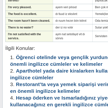
served?
yapılacak
I’m very pleased.
ayem veri pilısıd
Ben çok
The food is excellent.
dı fuud iz eksılınt
Yemek(ler
The room hasn’t been cleaned.
dı ruum hezın biin kılinıt
Oda temi
There is no water?
der iz no votır
Sular yok!
I’m not satisfied with the
aym nat setısfayd vit dı
Servisten
service.
sörvis
İlgili Konular:
Öğrenci otelinde veya gençlik yurdun
önemli ingilizce cümleler ve kelimeler
Aparthotel yada daire kiralarken kull
ingilizce cümleler
Restorant’ta veya yemek siparişi veri
en önemli ingilizce kelimeler
Hesap öderken ve Ismarladığınız yiye
kullanacağınız en gerekli ingilizce cüml