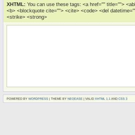
XHTML:
You can use these tags: <a href="" title=""> <abb
<b> <blockquote cite=""> <cite> <code> <del datetime="
<strike> <strong>
POWERED BY
WORDPRESS
| THEME BY
NEOEASE
| VALID
XHTML 1.1
AND
CSS 3