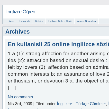
İngilizce Öğren
Home
Hakkında
İletişim
Ingilizce Türkce Ceviri
Arama Sonuçları
Archives
En kullanisli 25 online ingilizce söz
1 a (1): strong affection for another arising 
ties (2): attraction based on sexual desire 
felt by lovers (3): affection based on admir
common interests b: an assurance of love 
enthusiasm, or devotion 3 a: the object of 
[…]
No comments
Nis 3rd, 2009 | Filed under
İngilizce - Türkçe Cümleler
,