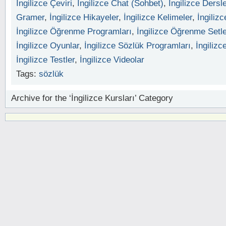
İngilizce Çeviri
,
İngilizce Chat (Sohbet)
,
İngilizce Dersle
Gramer
,
İngilizce Hikayeler
,
İngilizce Kelimeler
,
İngilizc
İngilizce Öğrenme Programları
,
İngilizce Öğrenme Setle
İngilizce Oyunlar
,
İngilizce Sözlük Programları
,
İngilizc
İngilizce Testler
,
İngilizce Videolar
Tags:
sözlük
Archive for the ‘İngilizce Kursları’ Category