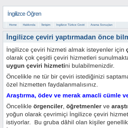
İngilizce Öğren
Home
Hakkında
İletişim
Ingilizce Türkce Ceviri
Arama Sonuçları
İngilizce çeviri yaptırmadan önce bil
İngilizce çeviri hizmeti almak isteyenler için
olarak çok çeşitli çeviri hizmetleri sunulmakt
uygun çeviri hizmeti
ni bulabilmenizdir.
Öncelikle ne tür bir çeviri istediğinizi sapta
özel hizmetten faydalanmalısınız.
Araştırma, ödev ve merak amacli cümle ve 
Öncelikle
örgenciler
,
öğretmenler
ve
araşt
yoğun olarak çevrimiçi İngilizce çeviri hizm
istiyorlar. Bu gruba dâhil olan kişiler genelli