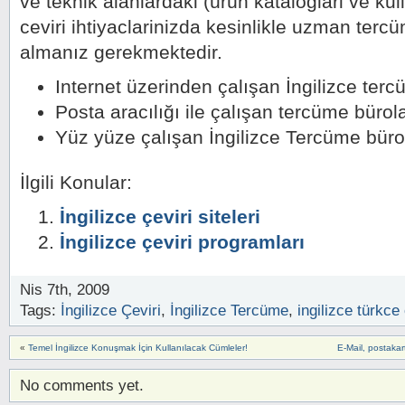
ve teknik alanlardaki (ürün kataloglari ve kul
ceviri ihtiyaclarinizda kesinlikle uzman ter
almanız gerekmektedir.
Internet üzerinden çalışan İngilizce terc
Posta aracılığı ile çalışan tercüme bürola
Yüz yüze çalışan İngilizce Tercüme büro
İlgili Konular:
İngilizce çeviri siteleri
İngilizce çeviri programları
Nis 7th, 2009
Tags:
İngilizce Çeviri
,
İngilizce Tercüme
,
ingilizce türkce 
«
Temel İngilizce Konuşmak İçin Kullanılacak Cümleler!
E-Mail, postakar
No comments yet.