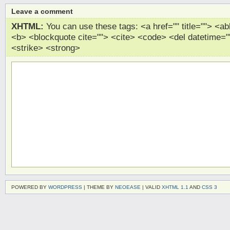
Leave a comment
XHTML:
You can use these tags: <a href="" title=""> <abb
<b> <blockquote cite=""> <cite> <code> <del datetime="
<strike> <strong>
POWERED BY
WORDPRESS
| THEME BY
NEOEASE
| VALID
XHTML 1.1
AND
CSS 3