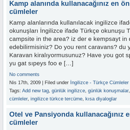
Kamp alanında kullanacağınız en öne
cümleler
Kamp alanlarında kullanılacak ingilizce ifa
okunuşları İngilizce ifade Türkçe okunuşu T
campsite in the area? iz der e kempsayt in d
edebilirmisiniz? Do you rent caravans? du 
Karavan kiralıyormusunuz? Have you got s
yu gat sıpeys foo e […]
No comments
Nis 17th, 2009 | Filed under
İngilizce - Türkçe Cümleler
Tags:
Add new tag
,
günlük ingilizce
,
günlük konuşmalar
cümleler
,
ingilizce türkce tercüme
,
kısa diyaloglar
Otel ve Pansiyonda kullanacağınız e
cümleler