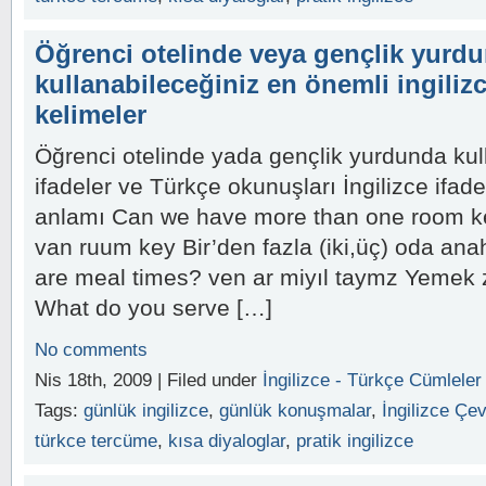
Öğrenci otelinde veya gençlik yurd
kullanabileceğiniz en önemli ingiliz
kelimeler
Öğrenci otelinde yada gençlik yurdunda kull
ifadeler ve Türkçe okunuşları İngilizce ifa
anlamı Can we have more than one room k
van ruum key Bir’den fazla (iki,üç) oda ana
are meal times? ven ar miyıl taymz Yemek
What do you serve […]
No comments
Nis 18th, 2009 | Filed under
İngilizce - Türkçe Cümleler
Tags:
günlük ingilizce
,
günlük konuşmalar
,
İngilizce Çev
türkce tercüme
,
kısa diyaloglar
,
pratik ingilizce