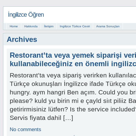
İngilizce Öğren
Home
Hakkında
İletişim
Ingilizce Türkce Ceviri
Arama Sonuçları
Archives
Restorant’ta veya yemek siparişi ver
kullanabileceğiniz en önemli ingiliz
Restorant’ta veya sipariş verirken kullanılac
Türkçe okunuşları İngilizce ifade Türkçe o
hungry. aym hangri Ben açım. Could you bri
please? kuld yu birin mi e çayld siıt piliiz 
getirirmisiniz lütfen? Is the service included
Servis fiyata dahil […]
No comments