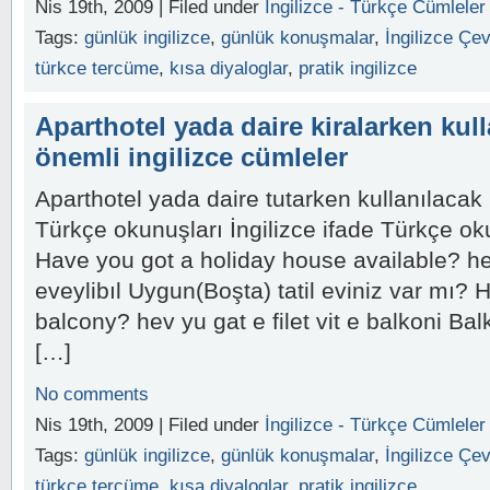
Nis 19th, 2009 | Filed under
İngilizce - Türkçe Cümleler
Tags:
günlük ingilizce
,
günlük konuşmalar
,
İngilizce Çev
türkce tercüme
,
kısa diyaloglar
,
pratik ingilizce
Aparthotel yada daire kiralarken kul
önemli ingilizce cümleler
Aparthotel yada daire tutarken kullanılacak i
Türkçe okunuşları İngilizce ifade Türkçe o
Have you got a holiday house available? h
eveylibıl Uygun(Boşta) tatil eviniz var mı? H
balcony? hev yu gat e filet vit e balkoni Bal
[…]
No comments
Nis 19th, 2009 | Filed under
İngilizce - Türkçe Cümleler
Tags:
günlük ingilizce
,
günlük konuşmalar
,
İngilizce Çev
türkce tercüme
,
kısa diyaloglar
,
pratik ingilizce