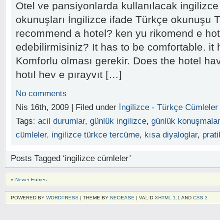
Otel ve pansiyonlarda kullanılacak ingilizce
okunuşları İngilizce ifade Türkçe okunuşu
recommend a hotel? ken yu rikomend e hotıl
edebilirmisiniz? It has to be comfortable. it 
Komforlu olması gerekir. Does the hotel hav
hotıl hev e pırayvıt […]
No comments
Nis 16th, 2009 | Filed under
İngilizce - Türkçe Cümleler
Tags:
acil durumlar
,
günlük ingilizce
,
günlük konuşmalar
cümleler
,
ingilizce türkce tercüme
,
kısa diyaloglar
,
prati
Posts Tagged ‘ingilizce cümleler’
« Newer Entries
POWERED BY
WORDPRESS
| THEME BY
NEOEASE
| VALID
XHTML 1.1
AND
CSS 3